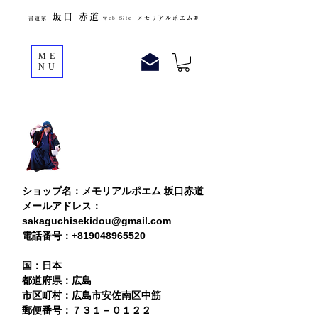
坂口
赤
道
メモリアルポエム®️
書道家
Web Site
ME
NU
ショップ名：メモリアルポエム 坂口赤道
メールアドレス：
sakaguchisekidou@gmail.com
電話番号：+819048965520
国：日本
都道府県：広島
市区町村：広島市安佐南区中筋
​郵便番号：７３１－０１２２