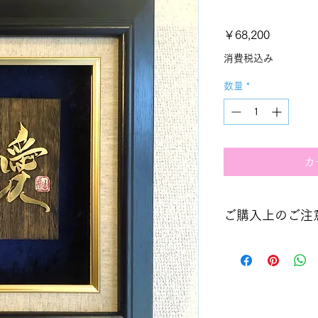
価
￥68,200
格
消費税込み
数量
*
カ
ご購入上のご注
愛のからくり文字シ
ひとつ、真鍮作家の
てお届けしておりま
通常は１カ月程度の
が入った場合、ご予