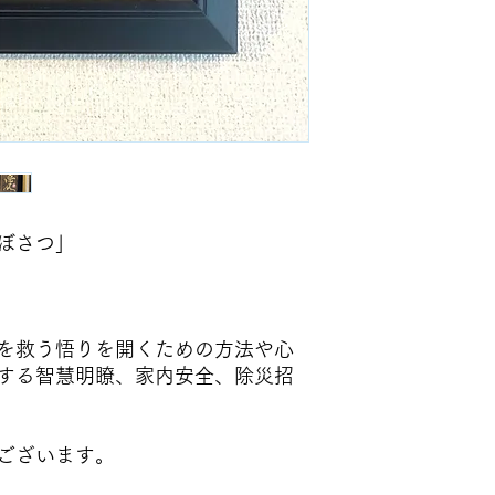
りますことを、
あらかじめご了承下
素材の真鍮は、空気
いを変化させていき
ぼさつ」
を救う悟りを開くための方法や心
する智慧明瞭、家内安全、除災招
ございます。