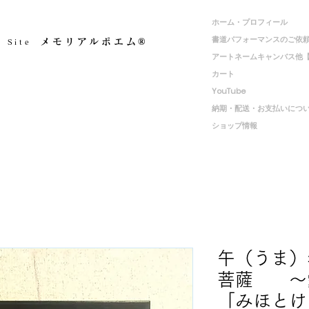
ホーム・プロフィール
書道パフォーマンスのご依
メモリアルポエム®️
 Site
アートネームキャンバス他
カート
YouTube
納期・配送・お支払いにつ
ショップ情報
午（うま）
菩薩 ～
「みほとけ