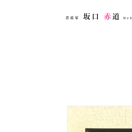
坂口
赤
道
書道家
Web